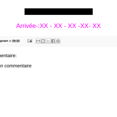
*****************************
Arrivée-:XX - XX - XX -XX- XX
gnant
at
09:50
ntaire:
 un commentaire