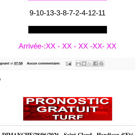
9-10-13-3-8-7-2-4-12-11
*****************************
Arrivée-:XX - XX - XX -XX- XX
gnant
at
07:59
Aucun commentaire:
6
DIMANCHE/28/06/2026 - Saint-Cloud - Handicap d'Eté